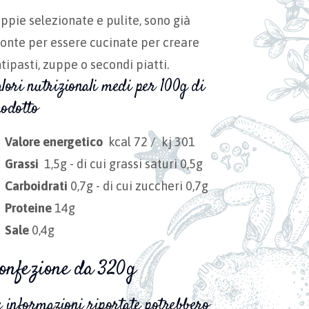
ppie selezionate e pulite, sono già
onte per essere cucinate per creare
tipasti, zuppe o secondi piatti.
lori nutrizionali medi per 100g di
rodotto
Valore energetico
kcal 72 / kj 301
Grassi
1,5g - di cui grassi saturi 0,5g
Carboidrati
0,7g - di cui zuccheri 0,7g
Proteine
14g
Sale
0,4g
onfezione da 320g
e informazioni riportate potrebbero