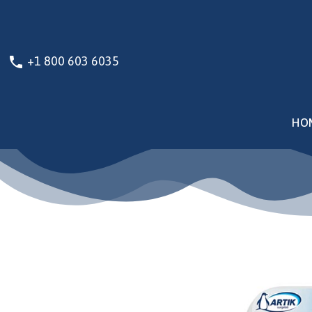
+1 800 603 6035
phone
HO