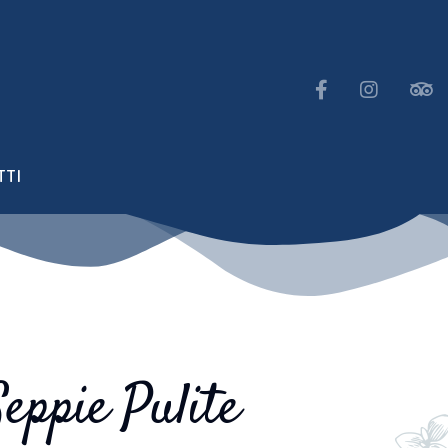
TTI
Seppie Pulite