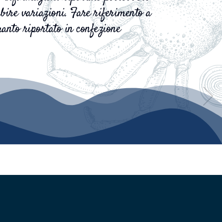
bire variazioni. Fare riferimento a
anto riportato in confezione