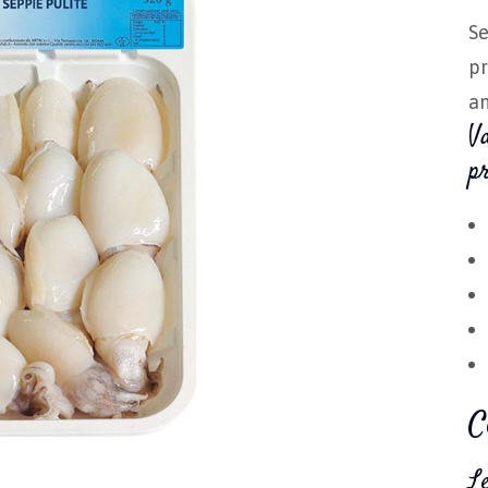
Se
pr
an
Va
p
C
L