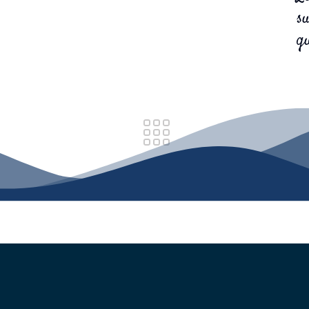
su
qu